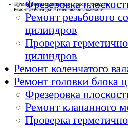
Фрезеровка плоскост
Ремонт деталей двигателей любой сложности
Ремонт резьбового с
цилиндров
Проверка герметично
цилиндров
Ремонт коленчатого вал
Ремонт головки блока 
Фрезеровка плоскост
Ремонт клапанного м
Проверка герметичн