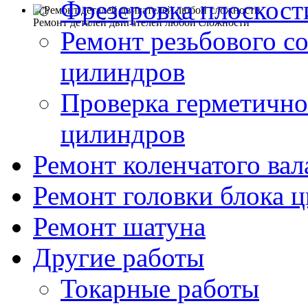
Фрезеровка плоскост
Ремонт деталей двигателей любой сложности
Ремонт резьбового с
цилиндров
Проверка герметично
цилиндров
Ремонт коленчатого вал
Ремонт головки блока 
Ремонт шатуна
Другие работы
Токарные работы