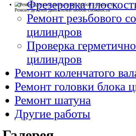
Фрезеровка плоскост
Ремонт деталей двигателей любой сложности
Ремонт резьбового с
цилиндров
Проверка герметично
цилиндров
Ремонт коленчатого вал
Ремонт головки блока 
Ремонт шатуна
Другие работы
Галерея